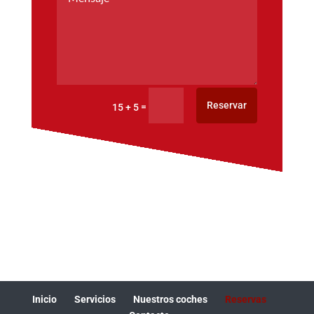
Reservar
=
15 + 5
Inicio
Servicios
Nuestros coches
Reservas