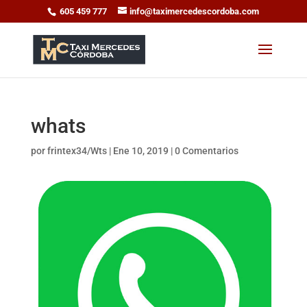
605 459 777
info@taximercedescordoba.com
whats
por
frintex34/Wts
|
Ene 10, 2019
|
0 Comentarios